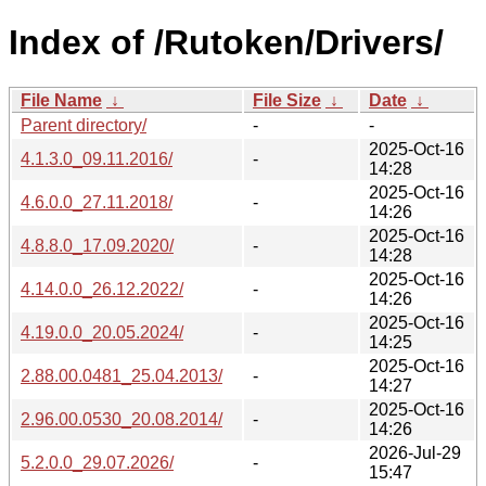
Index of /Rutoken/Drivers/
File Name
↓
File Size
↓
Date
↓
Parent directory/
-
-
2025-Oct-16
4.1.3.0_09.11.2016/
-
14:28
2025-Oct-16
4.6.0.0_27.11.2018/
-
14:26
2025-Oct-16
4.8.8.0_17.09.2020/
-
14:28
2025-Oct-16
4.14.0.0_26.12.2022/
-
14:26
2025-Oct-16
4.19.0.0_20.05.2024/
-
14:25
2025-Oct-16
2.88.00.0481_25.04.2013/
-
14:27
2025-Oct-16
2.96.00.0530_20.08.2014/
-
14:26
2026-Jul-29
5.2.0.0_29.07.2026/
-
15:47