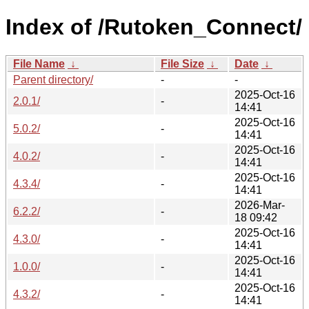
Index of /Rutoken_Connect/
File Name
↓
File Size
↓
Date
↓
Parent directory/
-
-
2025-Oct-16
2.0.1/
-
14:41
2025-Oct-16
5.0.2/
-
14:41
2025-Oct-16
4.0.2/
-
14:41
2025-Oct-16
4.3.4/
-
14:41
2026-Mar-
6.2.2/
-
18 09:42
2025-Oct-16
4.3.0/
-
14:41
2025-Oct-16
1.0.0/
-
14:41
2025-Oct-16
4.3.2/
-
14:41